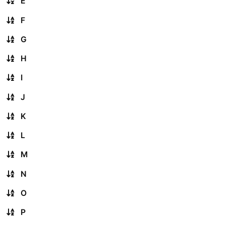
E
F
G
H
I
J
K
L
M
N
O
P