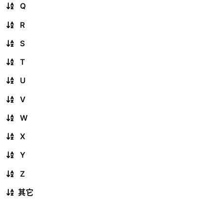
Q
R
S
T
U
V
W
X
Y
Z
其它