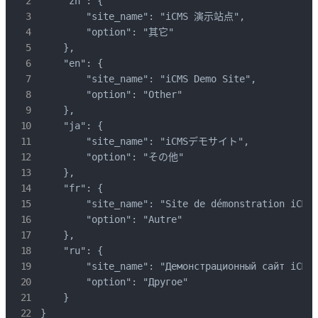
    "zh": {

        "site_name": "iCMS 演示站点",

        "option": "其它"

    },

    "en": {

        "site_name": "iCMS Demo Site",

        "option": "Other"

    },

    "ja": {

        "site_name": "iCMSデモサイト",

        "option": "その他"

    },

    "fr": {

        "site_name": "Site de démonstration iCMS"
        "option": "Autre"

    },

    "ru": {

        "site_name": "Демонстрационный сайт iCMS"
        "option": "Другое"

    }

}