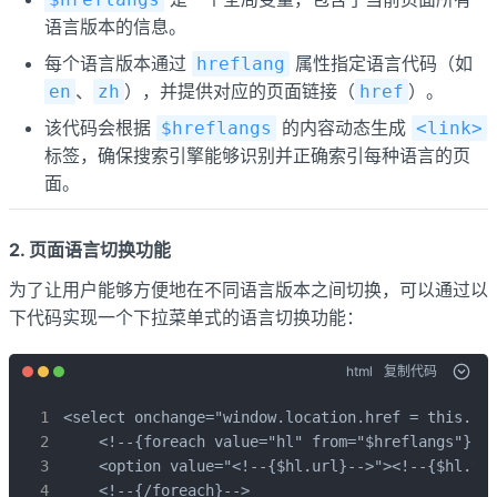
语言版本的信息。
每个语言版本通过
属性指定语言代码（如
hreflang
、
），并提供对应的页面链接（
）。
en
zh
href
该代码会根据
的内容动态生成
$hreflangs
<link>
标签，确保搜索引擎能够识别并正确索引每种语言的页
面。
2. 页面语言切换功能
为了让用户能够方便地在不同语言版本之间切换，可以通过以
下代码实现一个下拉菜单式的语言切换功能：
html
复制代码
<select onchange="window.location.href = this.opt
    <!--{foreach value="hl" from="$hreflangs"}-->
    <option value="<!--{$hl.url}-->"><!--{$hl.tit
    <!--{/foreach}-->
