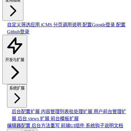
使用指南
自定义筛选应用
iCMS 分页调用说明
配置Google登录
配置
Github登录
开发与扩展
系统扩展
后台配置扩展
内容管理列表批处理扩展
用户前台管理扩
展
后台 views 扩展
前台模板扩展
编辑器配置
后台方法重写
前端UI组件
系统钩子说明文档