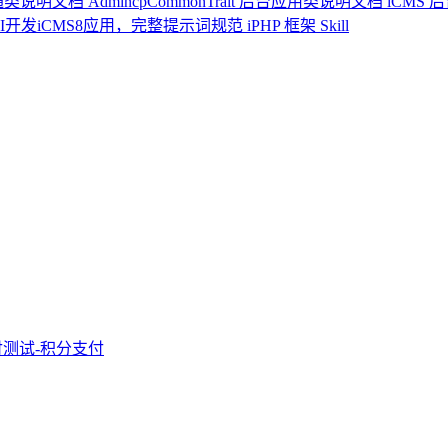
应用通类说明文档
AdmincpCommonTrait 后台应用类说明文档
iCMS
I开发iCMS8应用，完整提示词规范
iPHP 框架 Skill
付测试-积分支付