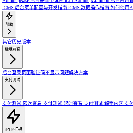
AdmincpBase 后台基础类说明文档
AdmincpCommon 后台
iCMS 后台菜单配置与开发指南
iCMS 数据操作指南
如何使用A
帮助
其它历史版本
疑难解答
后台登录页面验证码不显示问题解决方案
支付测试
支付测试-限次查看
支付测试-限时查看
支付测试-解锁内容
支
iPHP框架