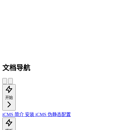
文档导航
开始
iCMS 简介
安装 iCMS
伪静态配置