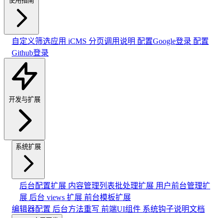
使用指南
自定义筛选应用
iCMS 分页调用说明
配置Google登录
配置
Github登录
开发与扩展
系统扩展
后台配置扩展
内容管理列表批处理扩展
用户前台管理扩
展
后台 views 扩展
前台模板扩展
编辑器配置
后台方法重写
前端UI组件
系统钩子说明文档