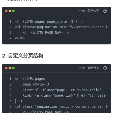
html
复制代码
<!--{iCMS:pages page_style='3'}-->

<ul class="pagination justify-content-center flex
    <!--{$iCMS.PAGE.NAV}-->

</ul>
2. 自定义分页结构
html
复制代码
<!--{iCMS:pages 

    page_style='3'

    item='<li class="page-item %s">%s</li>'

    link='<a class="page-link" href="%s" data-pag
}-->

<ul class="pagination justify-content-center flex
    <!--{$iCMS.PAGE.NAV}-->
