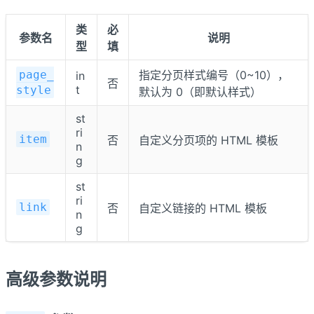
类
必
参数名
说明
型
填
page_
指定分页样式编号（0~10），
in
否
t
style
默认为 0（即默认样式）
st
ri
item
否
自定义分页项的 HTML 模板
n
g
st
ri
link
否
自定义链接的 HTML 模板
n
g
高级参数说明