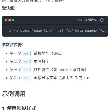
用于自定义分页链接的 HTML 结构。
默认值：
html
复制代码
<a class="page-link" href="%s" data-pageno="%d" 
参数占位符：
第一个
：链接地址（URL）
%s
第二个
：页码数字
%d
第三个
：额外属性（如 onclick 事件等）
%s
第四个
：链接显示文本（如 1, 2, 3 或 « »
%s
示例调用
1. 使用预设样式