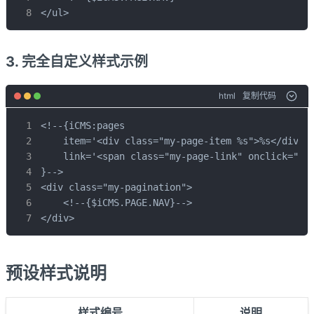
</ul>
3. 完全自定义样式示例
html
复制代码
<!--{iCMS:pages 

    item='<div class="my-page-item %s">%s</div>'

    link='<span class="my-page-link" onclick="goT
}-->

<div class="my-pagination">

    <!--{$iCMS.PAGE.NAV}-->

</div>
预设样式说明
样式编号
说明