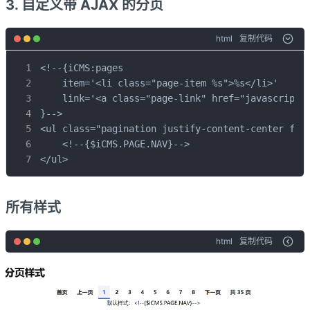
3. 自定义带 AJAX 的分页
html
复制代码
<!--{iCMS:pages 

    item='<li class="page-item %s">%s</li>'

    link='<a class="page-link" href="javascript:;
}-->

<ul class="pagination justify-content-center flex
    <!--{$iCMS.PAGE.NAV}-->

</ul>
所有样式
html
复制代码