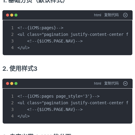
1. 基础分页（默认样式）
html
复制代码
<!--{iCMS:pages}-->

<ul class="pagination justify-content-center flex
    <!--{$iCMS.PAGE.NAV}-->

</ul>
2. 使用样式3
html
复制代码
<!--{iCMS:pages page_style='3'}-->

<ul class="pagination justify-content-center flex
    <!--{$iCMS.PAGE.NAV}-->

</ul>